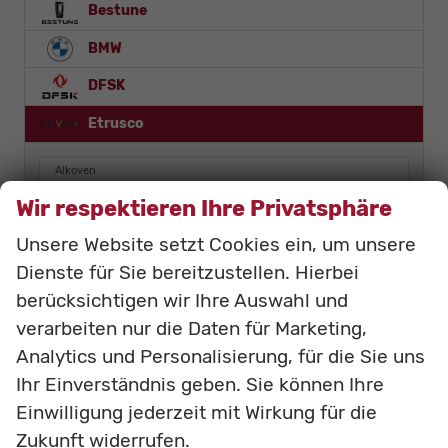
Bestune
BMW
DFSK
Etrusco
Alkoven
Campervan
Wir respektieren Ihre Privatsphäre
Integriert
Unsere Website setzt Cookies ein, um unsere
Teilintegriert
Dienste für Sie bereitzustellen. Hierbei
Van
berücksichtigen wir Ihre Auswahl und
Fiat
verarbeiten nur die Daten für Marketing,
Analytics und Personalisierung, für die Sie uns
Foton
Ihr Einverständnis geben. Sie können Ihre
Linktour
Einwilligung jederzeit mit Wirkung für die
LMC
Zukunft widerrufen.