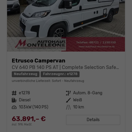
Etrusco Campervan
CV 640 PB 140 PS AT | Complete Selection Safety Paket Sofort verfügbar
Neufahrzeug
Fahrzeugnr.: e1278
unverbindliche Lieferzeit: Sofort
Neufahrzeug
Fahrzeugnr.
e1278
Getriebe
Autom. 8-Gang
Kraftstoff
Diesel
Außenfarbe
Weiß
Leistung
103 kW (140 PS)
Kilometerstand
10 km
63.891,– €
Details
incl. 19% MwSt.