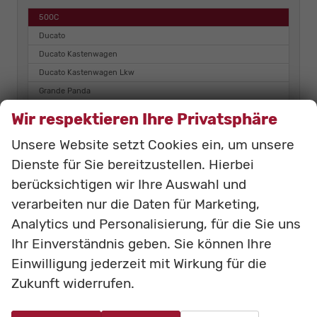
500C
Ducato
Ducato Kastenwagen
Ducato Kastenwagen Lkw
Grande Panda
Panda
Wir respektieren Ihre Privatsphäre
Scudo
Unsere Website setzt Cookies ein, um unsere
Tipo 5-Türer
Dienste für Sie bereitzustellen. Hierbei
Ulysse
berücksichtigen wir Ihre Auswahl und
Foton
verarbeiten nur die Daten für Marketing,
Analytics und Personalisierung, für die Sie uns
Linktour
Ihr Einverständnis geben. Sie können Ihre
LMC
Einwilligung jederzeit mit Wirkung für die
Mercedes-Benz
Zukunft widerrufen.
Peugeot