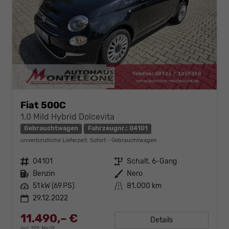
Fiat 500C
1.0 Mild Hybrid Dolcevita
Gebrauchtwagen
Fahrzeugnr.: 04101
unverbindliche Lieferzeit: Sofort
Gebrauchtwagen
Fahrzeugnr.
04101
Getriebe
Schalt. 6-Gang
Kraftstoff
Benzin
Außenfarbe
Nero
Leistung
51 kW (69 PS)
Kilometerstand
81.000 km
29.12.2022
11.490,– €
Details
incl. 19% MwSt.