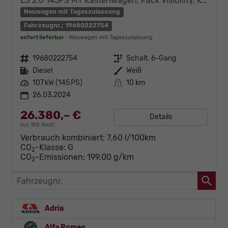
L3 2.0 145PS MT Kastenwagen, Pack Visibility, Klimaanlage, Heckflügeltüren, Radio DAB, Einparkhilfe hinten, Berganfahrhilfe, vollwertiges Ersatzrad, Nebelscheinwerfer, 16" Stahlfelgen, uvm.
Neuwagen mit Tageszulassung
Fahrzeugnr.: 19680222754
sofort lieferbar
Neuwagen mit Tageszulassung
Fahrzeugnr.
19680222754
Getriebe
Schalt. 6-Gang
Kraftstoff
Diesel
Außenfarbe
Weiß
Leistung
107 kW (145 PS)
Kilometerstand
10 km
26.03.2024
26.380,– €
Details
incl. 19% MwSt.
Verbrauch kombiniert:
7,60 l/100km
CO
-Klasse:
G
2
CO
-Emissionen:
199,00 g/km
2
Fahrzeugnr.
Adria
Alfa Romeo