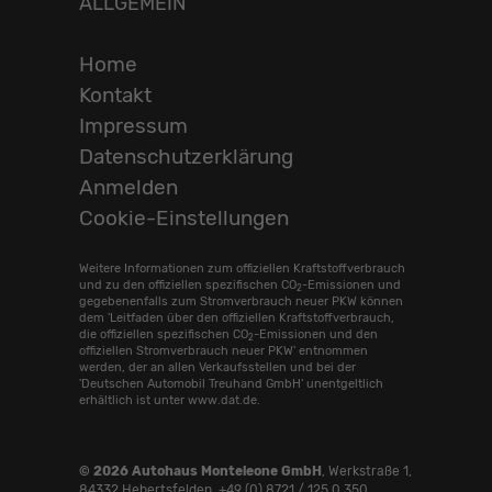
ALLGEMEIN
Home
Kontakt
Impressum
Datenschutzerklärung
Anmelden
Cookie-Einstellungen
Weitere Informationen zum offiziellen Kraftstoffverbrauch
und zu den offiziellen spezifischen CO
-Emissionen und
2
gegebenenfalls zum Stromverbrauch neuer PKW können
dem 'Leitfaden über den offiziellen Kraftstoffverbrauch,
die offiziellen spezifischen CO
-Emissionen und den
2
offiziellen Stromverbrauch neuer PKW' entnommen
werden, der an allen Verkaufsstellen und bei der
'Deutschen Automobil Treuhand GmbH' unentgeltlich
erhältlich ist unter www.dat.de.
© 2026
Autohaus Monteleone GmbH
,
Werkstraße 1
,
84332
Hebertsfelden,
+49 (0) 8721 / 125 0 350