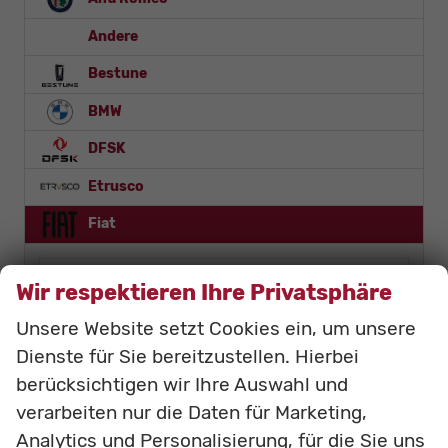
Andere
Bestune
BMW
DFSK
Etrusco
Fiat
500C
Wir respektieren Ihre Privatsphäre
Ducato
Unsere Website setzt Cookies ein, um unsere
Ducato Kastenwagen
Ducato Kastenwagen Lkw
Dienste für Sie bereitzustellen. Hierbei
Grande Panda
berücksichtigen wir Ihre Auswahl und
Panda
verarbeiten nur die Daten für Marketing,
Scudo
Analytics und Personalisierung, für die Sie uns