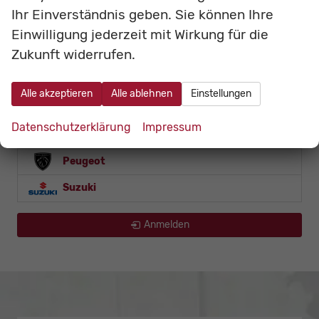
Tipo 5-Türer
Ihr Einverständnis geben. Sie können Ihre
Ulysse
Einwilligung jederzeit mit Wirkung für die
Zukunft widerrufen.
Foton
Linktour
Alle akzeptieren
Alle ablehnen
Einstellungen
LMC
Datenschutzerklärung
Impressum
Mercedes-Benz
Peugeot
Suzuki
Anmelden