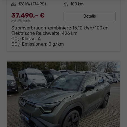
Leistung
128 kW (174 PS)
Kilometerstand
100 km
37.490,– €
Details
incl. 19% MwSt.
Stromverbrauch kombiniert:
15,10 kWh/100km
Elektrische Reichweite:
426 km
CO
-Klasse:
A
2
CO
-Emissionen:
0 g/km
2