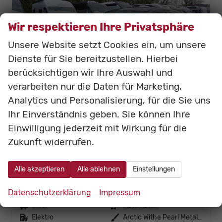
Wir respektieren Ihre Privatsphäre
Unsere Website setzt Cookies ein, um unsere
Dienste für Sie bereitzustellen. Hierbei
berücksichtigen wir Ihre Auswahl und
verarbeiten nur die Daten für Marketing,
Analytics und Personalisierung, für die Sie uns
Ihr Einverständnis geben. Sie können Ihre
Einwilligung jederzeit mit Wirkung für die
Zukunft widerrufen.
Suzuki e Vitara
Comfort+ eAxel (61 kWh Batterie) 128 kW/ 174 PS
Alle akzeptieren
Alle ablehnen
Einstellungen
Fahrzeugnr.: ViVol
unverbindliche Lieferzeit:
4 Monate
Datenschutzerklärung
Impressum
Fahrzeugnr.
ViVol
Getriebe
Automatik
Kraftstoff
Elektro
Außenfarbe
Arctic Withe Pearl Metallic