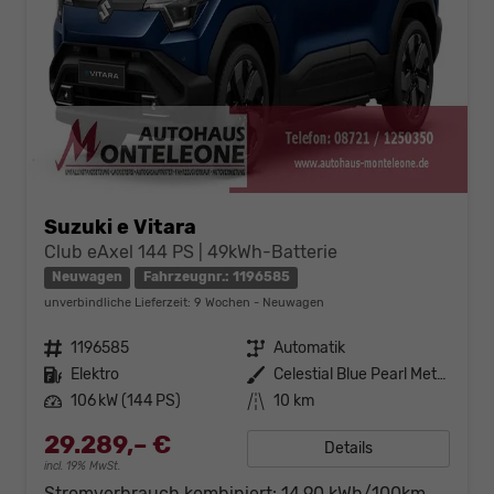
Suzuki e Vitara
Club eAxel 144 PS | 49kWh-Batterie
Neuwagen
Fahrzeugnr.: 1196585
unverbindliche Lieferzeit:
9 Wochen
Neuwagen
Fahrzeugnr.
1196585
Getriebe
Automatik
Kraftstoff
Elektro
Außenfarbe
Celestial Blue Pearl Metallic
Leistung
106 kW (144 PS)
Kilometerstand
10 km
29.289,– €
Details
incl. 19% MwSt.
Stromverbrauch kombiniert:
14,90 kWh/100km