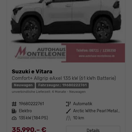
Suzuki e Vitara
Comfort+ Allgrip eAxel 135 kW (61 kWh Batterie)
Neuwagen
Fahrzeugnr.: 19680222761
unverbindliche Lieferzeit:
4 Monate
Neuwagen
Fahrzeugnr.
19680222761
Getriebe
Automatik
Kraftstoff
Elektro
Außenfarbe
Arctic Withe Pearl Metallic
Leistung
135 kW (184 PS)
Kilometerstand
10 km
35.990,– €
Details