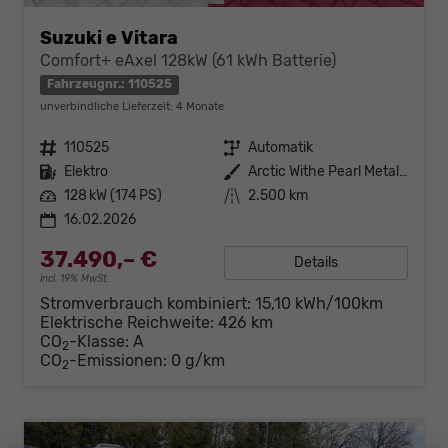
Suzuki e Vitara
Comfort+ eAxel 128kW (61 kWh Batterie)
Fahrzeugnr.: 110525
unverbindliche Lieferzeit:
4 Monate
Fahrzeugnr.
110525
Getriebe
Automatik
Kraftstoff
Elektro
Außenfarbe
Arctic Withe Pearl Metallic
Leistung
128 kW (174 PS)
Kilometerstand
2.500 km
16.02.2026
37.490,– €
Details
incl. 19% MwSt.
Stromverbrauch kombiniert:
15,10 kWh/100km
Elektrische Reichweite:
426 km
CO
-Klasse:
A
2
CO
-Emissionen:
0 g/km
2