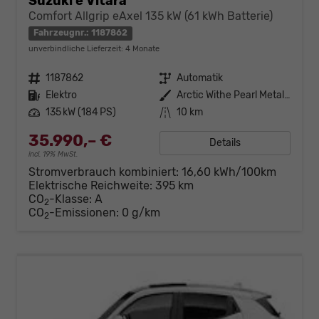
Suzuki e Vitara
Comfort Allgrip eAxel 135 kW (61 kWh Batterie)
Fahrzeugnr.: 1187862
unverbindliche Lieferzeit:
4 Monate
Fahrzeugnr.
1187862
Getriebe
Automatik
Kraftstoff
Elektro
Außenfarbe
Arctic Withe Pearl Metallic
Leistung
135 kW (184 PS)
Kilometerstand
10 km
35.990,– €
Details
incl. 19% MwSt.
Stromverbrauch kombiniert:
16,60 kWh/100km
Elektrische Reichweite:
395 km
CO
-Klasse:
A
2
CO
-Emissionen:
0 g/km
2