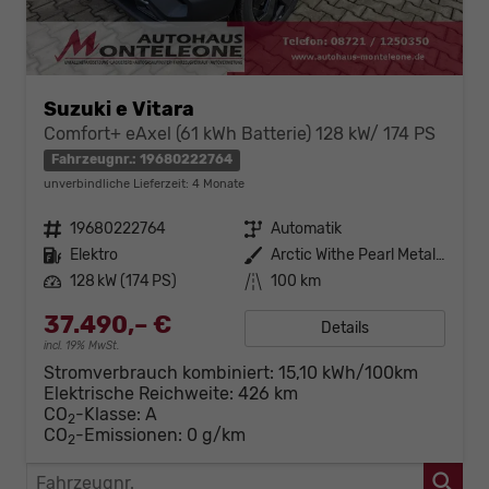
Suzuki e Vitara
Comfort+ eAxel (61 kWh Batterie) 128 kW/ 174 PS
Fahrzeugnr.: 19680222764
unverbindliche Lieferzeit:
4 Monate
Fahrzeugnr.
19680222764
Getriebe
Automatik
Kraftstoff
Elektro
Außenfarbe
Arctic Withe Pearl Metallic
Leistung
128 kW (174 PS)
Kilometerstand
100 km
37.490,– €
Details
incl. 19% MwSt.
Stromverbrauch kombiniert:
15,10 kWh/100km
Elektrische Reichweite:
426 km
CO
-Klasse:
A
2
CO
-Emissionen:
0 g/km
2
Fahrzeugnr.