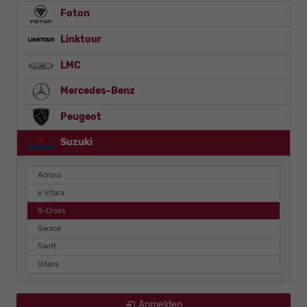
Foton
Linktour
LMC
Mercedes-Benz
Peugeot
Suzuki
Across
e Vitara
S-Cross
Swace
Swift
Vitara
Anmelden