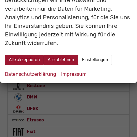
berücksichtigen wir Ihre Auswahl und
incl. 19% MwSt.
verarbeiten nur die Daten für Marketing,
Verbrauch kombiniert:
6,10 l/100km
CO
-Klasse:
E
Analytics und Personalisierung, für die Sie uns
2
CO
-Emissionen:
141,00 g/km
2
Ihr Einverständnis geben. Sie können Ihre
Fahrzeugnr.
Einwilligung jederzeit mit Wirkung für die
Zukunft widerrufen.
Adria
Alle akzeptieren
Alle ablehnen
Einstellungen
Alfa Romeo
Datenschutzerklärung
Impressum
Andere
Bestune
BMW
DFSK
Etrusco
Fiat