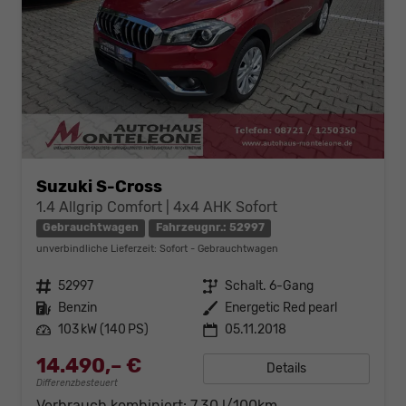
Suzuki S-Cross
1.4 Allgrip Comfort | 4x4 AHK Sofort
Gebrauchtwagen
Fahrzeugnr.: 52997
unverbindliche Lieferzeit: Sofort
Gebrauchtwagen
Fahrzeugnr.
52997
Getriebe
Schalt. 6-Gang
Kraftstoff
Benzin
Außenfarbe
Energetic Red pearl
Leistung
103 kW (140 PS)
05.11.2018
14.490,– €
Details
Differenzbesteuert
Verbrauch kombiniert:
7,30 l/100km