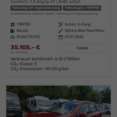
Comfort+ 1.4 Allgrip AT | AHK| sofort
Fahrzeug mit Tageszulassung
Fahrzeugnr.: 1189130
unverbindliche Lieferzeit: Sofort
Fahrzeug mit Tageszulassung
Fahrzeugnr.
1189130
Getriebe
Autom. 6-Gang
Kraftstoff
Benzin
Außenfarbe
Sphere Blue Pearl Metallic
Leistung
81 kW (110 PS)
07.01.2026
35.105,– €
Details
incl. 19% MwSt.
Verbrauch kombiniert:
6,10 l/100km
CO
-Klasse:
E
2
CO
-Emissionen:
141,00 g/km
2