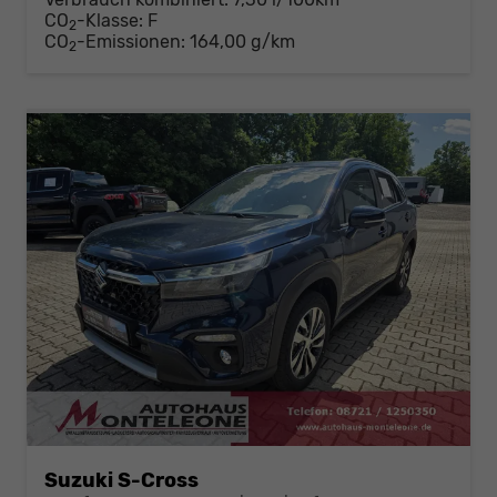
CO
-Klasse:
F
2
CO
-Emissionen:
164,00 g/km
2
Suzuki S-Cross