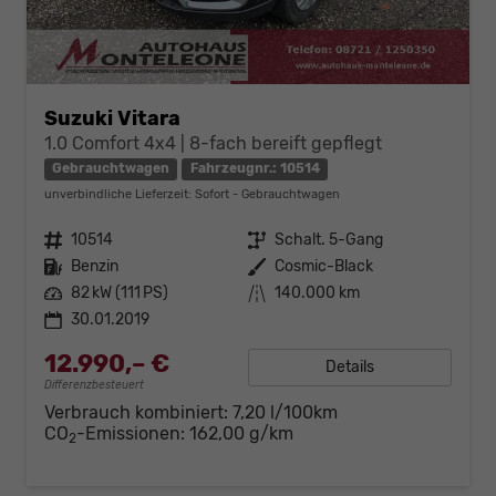
Suzuki Vitara
1.0 Comfort 4x4 | 8-fach bereift gepflegt
Gebrauchtwagen
Fahrzeugnr.: 10514
unverbindliche Lieferzeit: Sofort
Gebrauchtwagen
Fahrzeugnr.
10514
Getriebe
Schalt. 5-Gang
Kraftstoff
Benzin
Außenfarbe
Cosmic-Black
Leistung
82 kW (111 PS)
Kilometerstand
140.000 km
30.01.2019
12.990,– €
Details
Differenzbesteuert
Verbrauch kombiniert:
7,20 l/100km
CO
-Emissionen:
162,00 g/km
2