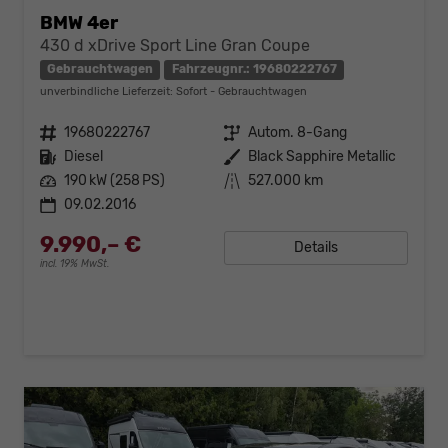
BMW 4er
430 d xDrive Sport Line Gran Coupe
Gebrauchtwagen
Fahrzeugnr.: 19680222767
unverbindliche Lieferzeit: Sofort
Gebrauchtwagen
Fahrzeugnr.
19680222767
Getriebe
Autom. 8-Gang
Kraftstoff
Diesel
Außenfarbe
Black Sapphire Metallic
Leistung
190 kW (258 PS)
Kilometerstand
527.000 km
09.02.2016
9.990,– €
Details
incl. 19% MwSt.