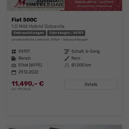
Fiat 500C
1.0 Mild Hybrid Dolcevita
Gebrauchtwagen
Fahrzeugnr.: 04101
unverbindliche Lieferzeit: Sofort
Gebrauchtwagen
Fahrzeugnr.
04101
Getriebe
Schalt. 6-Gang
Kraftstoff
Benzin
Außenfarbe
Nero
Leistung
51 kW (69 PS)
Kilometerstand
81.000 km
29.12.2022
11.490,– €
Details
incl. 19% MwSt.