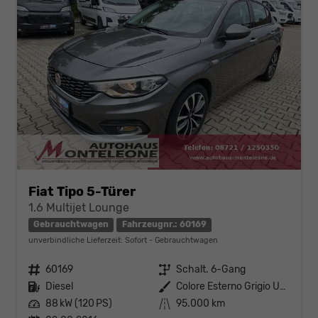
Fiat Tipo 5-Türer
1.6 Multijet Lounge
Gebrauchtwagen
Fahrzeugnr.: 60169
unverbindliche Lieferzeit: Sofort
Gebrauchtwagen
Fahrzeugnr.
60169
Getriebe
Schalt. 6-Gang
Kraftstoff
Diesel
Außenfarbe
Colore Esterno Grigio Underground Vr-695/A
Leistung
88 kW (120 PS)
Kilometerstand
95.000 km