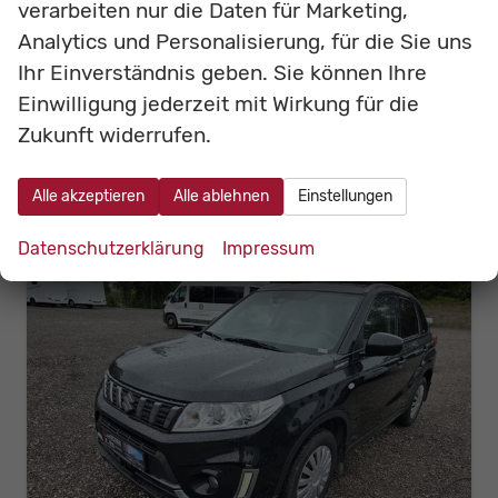
Kraftstoff
Elektro
Außenfarbe
Rock Grey
verarbeiten nur die Daten für Marketing,
Leistung
6 kW (8 PS)
Kilometerstand
10 km
Analytics und Personalisierung, für die Sie uns
11.990,– €
Ihr Einverständnis geben. Sie können Ihre
Details
incl. 19% MwSt.
Einwilligung jederzeit mit Wirkung für die
Stromverbrauch kombiniert:
16,00 kWh/100km
Zukunft widerrufen.
Elektrische Reichweite:
120 km
CO
-Klasse:
A
2
CO
-Emissionen:
0 g/km
2
Alle akzeptieren
Alle ablehnen
Einstellungen
Datenschutzerklärung
Impressum