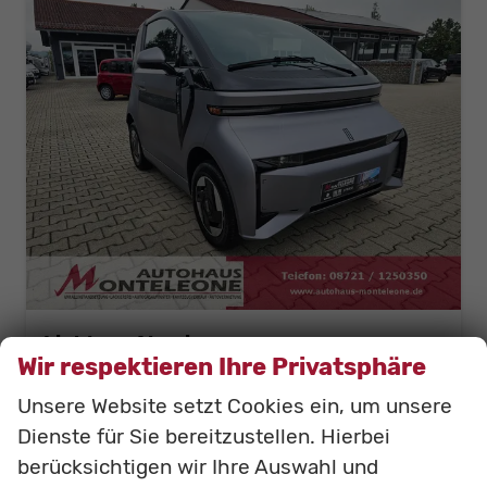
Linktour Alumi
Wir respektieren Ihre Privatsphäre
L6e Elektroauto ab 15 | 45 km/h
Neuwagen
Fahrzeugnr.: 000247
Unsere Website setzt Cookies ein, um unsere
sofort lieferbar
Neuwagen
Dienste für Sie bereitzustellen. Hierbei
Fahrzeugnr.
000247
Getriebe
Automatik
berücksichtigen wir Ihre Auswahl und