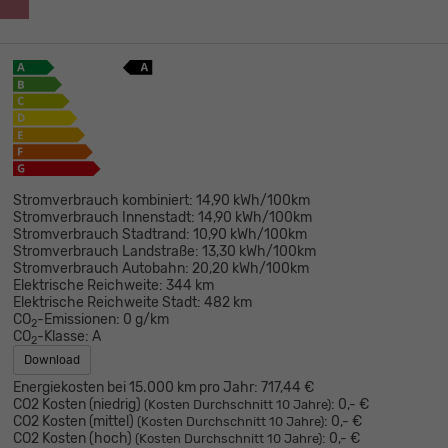
Stromverbrauch kombiniert:
14,90 kWh/100km
Stromverbrauch Innenstadt:
14,90 kWh/100km
Stromverbrauch Stadtrand:
10,90 kWh/100km
Stromverbrauch Landstraße:
13,30 kWh/100km
Stromverbrauch Autobahn:
20,20 kWh/100km
Elektrische Reichweite:
344 km
Elektrische Reichweite Stadt:
482 km
CO
-Emissionen:
0 g/km
2
CO
-Klasse:
A
2
Download
Energiekosten bei 15.000 km pro Jahr:
717,44 €
CO2 Kosten (niedrig)
:
0,- €
(Kosten Durchschnitt 10 Jahre)
CO2 Kosten (mittel)
:
0,- €
(Kosten Durchschnitt 10 Jahre)
CO2 Kosten (hoch)
:
0,- €
(Kosten Durchschnitt 10 Jahre)