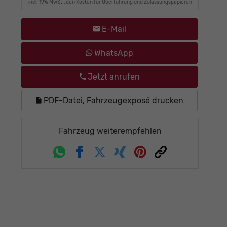
incl. 19% MwSt., den Kosten für Überführung und Zulassungspapieren
E-Mail
WhatsApp
Jetzt anrufen
PDF-Datei, Fahrzeugexposé drucken
Fahrzeug weiterempfehlen
Whatsapp
Facebook
Twitter
Xing
Pinterest
Link