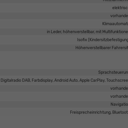
elektris
vorhand
Klimaautomat
in Leder, höhenverstellbar, mit Multifunktion
Isofix (Kindersitzbefestigun
Höhenverstellbarer Fahrersi
Sprachsteueru
, Digitalradio DAB, Farbdisplay, Android Auto, Apple CarPlay, Touchscre
vorhand
vorhand
Navigati
Freisprecheinrichtung, Bluetoo