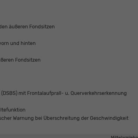
 den äußeren Fondsitzen
vorn und hinten
ußeren Fondsitzen
 (DSBS) mit Frontalaufprall- u. Querverkehrserkennung
ltefunktion
ischer Warnung bei Überschreitung der Geschwindigkeit
Mittelarmleh