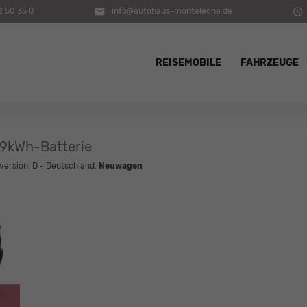
2 50 35 0
info@autohaus-monteleone.de
REISEMOBILE
FAHRZEUGE
49kWh-Batterie
version: D - Deutschland,
Neuwagen