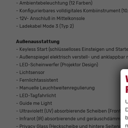
- Ambientebeleuchtung (12 Farben)
- Konfigurierbares volldigitales Kombiinstrument (10,
- 12V- Anschluß in Mittelkonsole
- Ladekabel Mode 3 (Typ 2)
Außenausstattung
- Keyless Start (schlüsselloses Einsteigen und Start
- Außenspiegel elektrisch verstell- und anklappbar m
- LED-Scheinwerfer (Projektor Design)
- Lichtsensor
- Fernlichtassistent
- Manuelle Leuchtweitenregulierung
- LED-Tagfahrlicht
U
- Guide me Light
D
- Ultraviolett (UV) absorbierende Scheiben (Fronts
b
- Infrarot (IR) absorbierende und geräuschdämmen
n
- Privacy Glass (Heckscheibe und hintere Seitensc