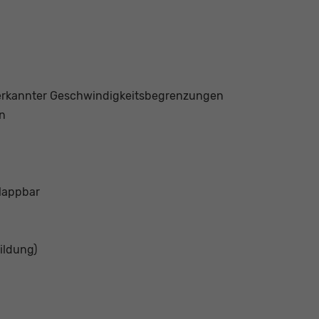
 erkannter Geschwindigkeitsbegrenzungen
on
klappbar
ildung)