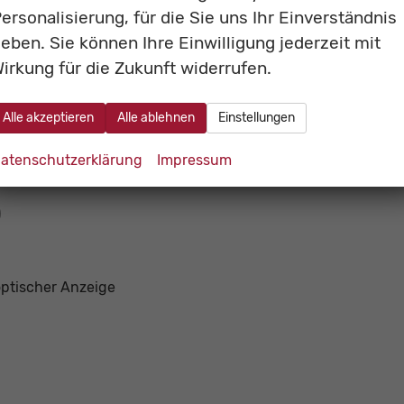
ersonalisierung, für die Sie uns Ihr Einverständnis
eben. Sie können Ihre Einwilligung jederzeit mit
irkung für die Zukunft widerrufen.
ynamik Radabdeckung
Alle akzeptieren
Alle ablehnen
Einstellungen
atenschutzerklärung
Impressum
en Ausparken vor querendem Verkehr hinter dem Fahrzg.)
)
optischer Anzeige