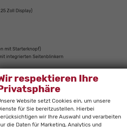
25 Zoll Display)
en mit Starterknopf)
it integrierten Seitenblinkern
Wir respektieren Ihre
Privatsphäre
nsere Website setzt Cookies ein, um unsere
ienste für Sie bereitzustellen. Hierbei
cheibe und vordere Seitenscheiben)
erücksichtigen wir Ihre Auswahl und verarbeiten
de Frontscheibe
ur die Daten für Marketing, Analytics und
heiben abgedunkelt)