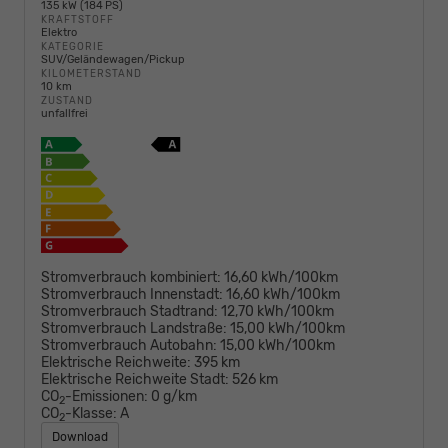
135 kW (184 PS)
KRAFTSTOFF
Elektro
KATEGORIE
SUV/Geländewagen/Pickup
KILOMETERSTAND
10 km
ZUSTAND
unfallfrei
Stromverbrauch kombiniert:
16,60 kWh/100km
Stromverbrauch Innenstadt:
16,60 kWh/100km
Stromverbrauch Stadtrand:
12,70 kWh/100km
Stromverbrauch Landstraße:
15,00 kWh/100km
Stromverbrauch Autobahn:
15,00 kWh/100km
Elektrische Reichweite:
395 km
Elektrische Reichweite Stadt:
526 km
CO
-Emissionen:
0 g/km
2
CO
-Klasse:
A
2
Download