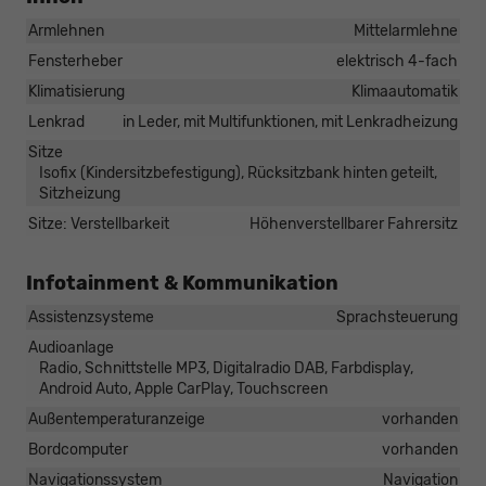
Armlehnen
Mittelarmlehne
Fensterheber
elektrisch 4-fach
Klimatisierung
Klimaautomatik
Lenkrad
in Leder, mit Multifunktionen, mit Lenkradheizung
Sitze
Isofix (Kindersitzbefestigung), Rücksitzbank hinten geteilt,
Sitzheizung
Sitze: Verstellbarkeit
Höhenverstellbarer Fahrersitz
Infotainment & Kommunikation
Assistenzsysteme
Sprachsteuerung
Audioanlage
Radio, Schnittstelle MP3, Digitalradio DAB, Farbdisplay,
Android Auto, Apple CarPlay, Touchscreen
Außentemperaturanzeige
vorhanden
Bordcomputer
vorhanden
Navigationssystem
Navigation