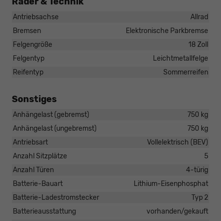
Räder & Technik
Antriebsachse
Allrad
Bremsen
Elektronische Parkbremse
Felgengröße
18 Zoll
Felgentyp
Leichtmetallfelge
Reifentyp
Sommerreifen
Sonstiges
Anhängelast (gebremst)
750 kg
Anhängelast (ungebremst)
750 kg
Antriebsart
Vollelektrisch (BEV)
Anzahl Sitzplätze
5
Anzahl Türen
4-türig
Batterie-Bauart
Lithium-Eisenphosphat
Batterie-Ladestromstecker
Typ 2
Batterieausstattung
vorhanden/gekauft