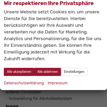
- eCall (automatischer Notruf)
Wir respektieren Ihre Privatsphäre
- Unfalldatenspeicher
Unsere Website setzt Cookies ein, um unsere
- Airbags vorn für Fahrer und Beifahrer
Dienste für Sie bereitzustellen. Hierbei
- Knieairbag vorn für Fahrer
berücksichtigen wir Ihre Auswahl und
- Beifahrerairbag vorn, abschaltbar
verarbeiten nur die Daten für Marketing,
- Seitenairbags vorn
Analytics und Personalisierung, für die Sie uns
- Vorhangairbags vorn und hinten
Ihr Einverständnis geben. Sie können Ihre
- Gurtstraffer und Gurtkraftbegrenzer vorn und auf
Einwilligung jederzeit mit Wirkung für die
den äußeren Fondsitzen
Zukunft widerrufen.
- Sicherheitsgurte vorn höhenverstellbar
- Warnsystem für nicht angelegte Sicherheitsgurte
Alle akzeptieren
Alle ablehnen
Einstellungen
vorn und hinten
- Reifendruck-Kontrollanzeige
Datenschutzerklärung
Impressum
- ISOFIX-Kindersitzbefestigungen auf den beiden
äußeren Fondsitzen
- Vorbereitung für Alkoholtestsystem
Innen