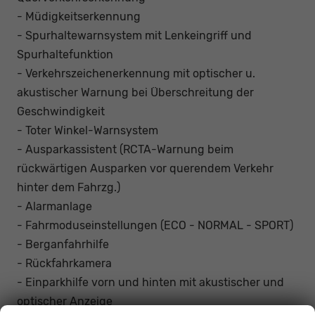
- Müdigkeitserkennung
- Spurhaltewarnsystem mit Lenkeingriff und
Spurhaltefunktion
- Verkehrszeichenerkennung mit optischer u.
akustischer Warnung bei Überschreitung der
Geschwindigkeit
- Toter Winkel-Warnsystem
- Ausparkassistent (RCTA-Warnung beim
rückwärtigen Ausparken vor querendem Verkehr
hinter dem Fahrzg.)
- Alarmanlage
- Fahrmoduseinstellungen (ECO - NORMAL - SPORT)
- Berganfahrhilfe
- Rückfahrkamera
- Einparkhilfe vorn und hinten mit akustischer und
optischer Anzeige