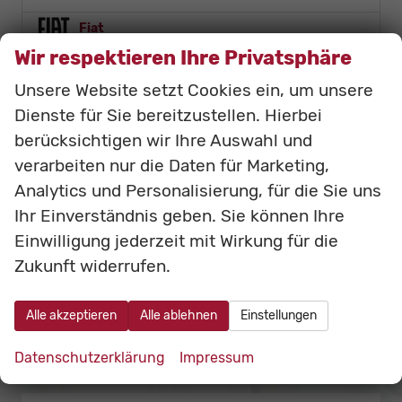
Fiat
Wir respektieren Ihre Privatsphäre
Foton
Unsere Website setzt Cookies ein, um unsere
Linktour
Dienste für Sie bereitzustellen. Hierbei
LMC
berücksichtigen wir Ihre Auswahl und
verarbeiten nur die Daten für Marketing,
Mercedes-Benz
Analytics und Personalisierung, für die Sie uns
Peugeot
Ihr Einverständnis geben. Sie können Ihre
Suzuki
Einwilligung jederzeit mit Wirkung für die
Zukunft widerrufen.
Anmelden
Alle akzeptieren
Alle ablehnen
Einstellungen
Datenschutzerklärung
Impressum