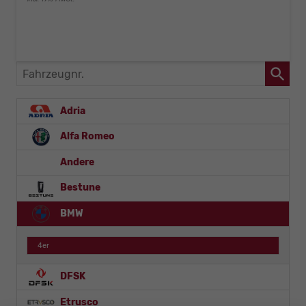
Fahrzeugnr.
Adria
Alfa Romeo
Andere
Bestune
BMW
4er
DFSK
Etrusco