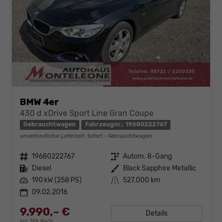
BMW 4er
430 d xDrive Sport Line Gran Coupe
Gebrauchtwagen
Fahrzeugnr.: 19680222767
unverbindliche Lieferzeit: Sofort
Gebrauchtwagen
Fahrzeugnr.
19680222767
Getriebe
Autom. 8-Gang
Kraftstoff
Diesel
Außenfarbe
Black Sapphire Metallic
Leistung
190 kW (258 PS)
Kilometerstand
527.000 km
09.02.2016
9.990,– €
Details
incl. 19% MwSt.