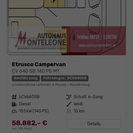
Etrusco Campervan
CV 640 SB 140 PS MT
Neufahrzeug
Fahrzeugnr.: bCV640SB
unverbindliche Lieferzeit:
6 Monate
Neufahrzeug
Fahrzeugnr.
bCV640SB
Getriebe
Schalt. 6-Gang
Kraftstoff
Diesel
Außenfarbe
Weiß
Leistung
103 kW (140 PS)
Kilometerstand
10 km
58.882,– €
Details
incl. 19% MwSt.