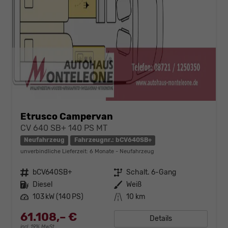
Etrusco Campervan
CV 640 SB+ 140 PS MT
Neufahrzeug
Fahrzeugnr.: bCV640SB+
unverbindliche Lieferzeit:
6 Monate
Neufahrzeug
Fahrzeugnr.
bCV640SB+
Getriebe
Schalt. 6-Gang
Kraftstoff
Diesel
Außenfarbe
Weiß
Leistung
103 kW (140 PS)
Kilometerstand
10 km
61.108,– €
Details
incl. 19% MwSt.