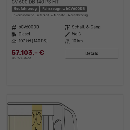
CV 600 DB 140 PS MT
Neufahrzeug
Fahrzeugnr.: bCV600DB
unverbindliche Lieferzeit:
6 Monate
Neufahrzeug
Fahrzeugnr.
bCV600DB
Getriebe
Schalt. 6-Gang
Kraftstoff
Diesel
Außenfarbe
Weiß
Leistung
103 kW (140 PS)
Kilometerstand
10 km
57.103,– €
Details
incl. 19% MwSt.