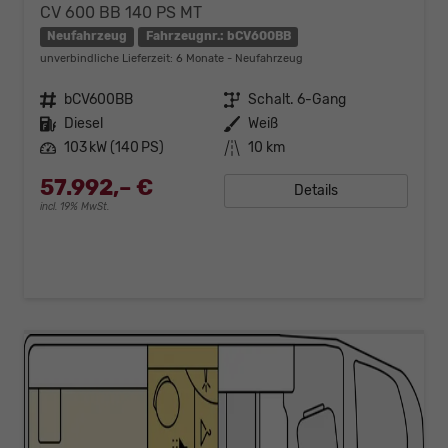
CV 600 BB 140 PS MT
Neufahrzeug
Fahrzeugnr.: bCV600BB
unverbindliche Lieferzeit:
6 Monate
Neufahrzeug
Fahrzeugnr.
bCV600BB
Getriebe
Schalt. 6-Gang
Kraftstoff
Diesel
Außenfarbe
Weiß
Leistung
103 kW (140 PS)
Kilometerstand
10 km
57.992,– €
Details
incl. 19% MwSt.