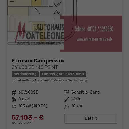
Etrusco Campervan
CV 600 SB 140 PS MT
Neufahrzeug
Fahrzeugnr.: bCV600SB
unverbindliche Lieferzeit:
6 Monate
Neufahrzeug
Fahrzeugnr.
bCV600SB
Getriebe
Schalt. 6-Gang
Kraftstoff
Diesel
Außenfarbe
Weiß
Leistung
103 kW (140 PS)
Kilometerstand
10 km
57.103,– €
Details
incl. 19% MwSt.