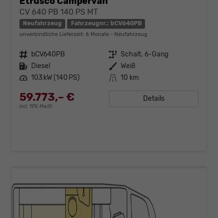
Etrusco Campervan
CV 640 PB 140 PS MT
Neufahrzeug
Fahrzeugnr.: bCV640PB
unverbindliche Lieferzeit:
6 Monate
Neufahrzeug
Fahrzeugnr.
bCV640PB
Getriebe
Schalt. 6-Gang
Kraftstoff
Diesel
Außenfarbe
Weiß
Leistung
103 kW (140 PS)
Kilometerstand
10 km
59.773,– €
Details
incl. 19% MwSt.