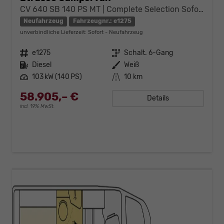
CV 640 SB 140 PS MT | Complete Selection Sofort verfügbar
Neufahrzeug
Fahrzeugnr.: e1275
unverbindliche Lieferzeit: Sofort
Neufahrzeug
Fahrzeugnr.
e1275
Getriebe
Schalt. 6-Gang
Kraftstoff
Diesel
Außenfarbe
Weiß
Leistung
103 kW (140 PS)
Kilometerstand
10 km
58.905,– €
Details
incl. 19% MwSt.