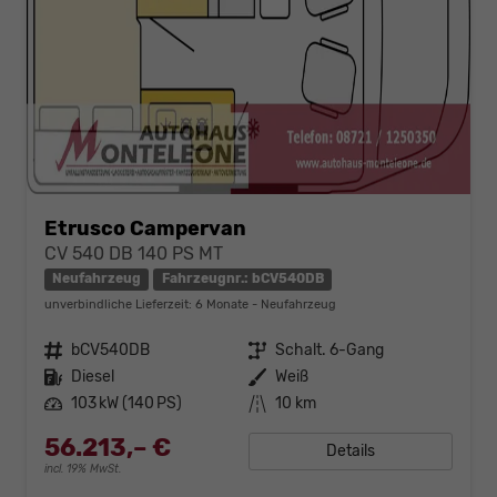
Etrusco Campervan
CV 540 DB 140 PS MT
Neufahrzeug
Fahrzeugnr.: bCV540DB
unverbindliche Lieferzeit:
6 Monate
Neufahrzeug
Fahrzeugnr.
bCV540DB
Getriebe
Schalt. 6-Gang
Kraftstoff
Diesel
Außenfarbe
Weiß
Leistung
103 kW (140 PS)
Kilometerstand
10 km
56.213,– €
Details
incl. 19% MwSt.