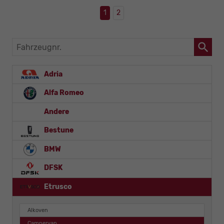
1
2
Fahrzeugnr.
Adria
Alfa Romeo
Andere
Bestune
BMW
DFSK
Etrusco
Alkoven
Campervan