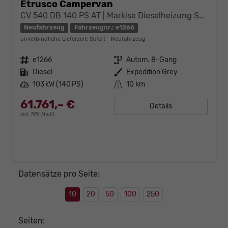
Etrusco Campervan
CV 540 DB 140 PS AT | Markise Dieselheizung Sofort verfügbar
Neufahrzeug
Fahrzeugnr.: e1266
unverbindliche Lieferzeit: Sofort
Neufahrzeug
Fahrzeugnr.
e1266
Getriebe
Autom. 8-Gang
Kraftstoff
Diesel
Außenfarbe
Expedition Grey
Leistung
103 kW (140 PS)
Kilometerstand
10 km
61.761,– €
Details
incl. 19% MwSt.
Datensätze pro Seite:
10
20
50
100
250
Seiten: