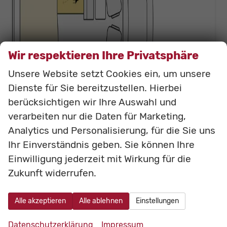
Wir respektieren Ihre Privatsphäre
Unsere Website setzt Cookies ein, um unsere
Dienste für Sie bereitzustellen. Hierbei
berücksichtigen wir Ihre Auswahl und
Etrusco Campervan
verarbeiten nur die Daten für Marketing,
CV 600 DB+ 140 PS MT
Analytics und Personalisierung, für die Sie uns
Neufahrzeug
Fahrzeugnr.: bCV600DB+
Ihr Einverständnis geben. Sie können Ihre
unverbindliche Lieferzeit:
6 Monate
Neufahrzeug
Einwilligung jederzeit mit Wirkung für die
Fahrzeugnr.
bCV600DB+
Getriebe
Schalt. 6-Gang
Zukunft widerrufen.
Kraftstoff
Diesel
Außenfarbe
Weiß
Leistung
103 kW (140 PS)
Kilometerstand
10 km
Alle akzeptieren
Alle ablehnen
Einstellungen
59.327,– €
Details
Datenschutzerklärung
Impressum
incl. 19% MwSt.