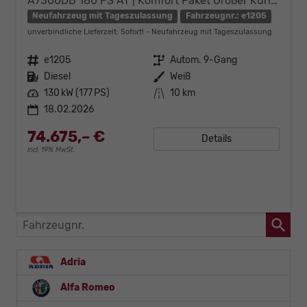
A7300DB 180 PS AT | Komfort Paket Großer Kühlschrank Sofort verfügbar
Neufahrzeug mit Tageszulassung
Fahrzeugnr.: e1205
unverbindliche Lieferzeit: Sofort!
Neufahrzeug mit Tageszulassung
Fahrzeugnr.
e1205
Getriebe
Autom. 9-Gang
Kraftstoff
Diesel
Außenfarbe
Weiß
Leistung
130 kW (177 PS)
Kilometerstand
10 km
18.02.2026
74.675,– €
Details
incl. 19% MwSt.
Fahrzeugnr.
Adria
Alfa Romeo