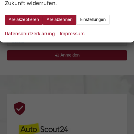
Zukunft widerrufen.
LMC
Mercedes-Benz
Alle akzeptieren
Alle ablehnen
Einstellungen
Peugeot
Datenschutzerklärung
Impressum
Suzuki
Anmelden