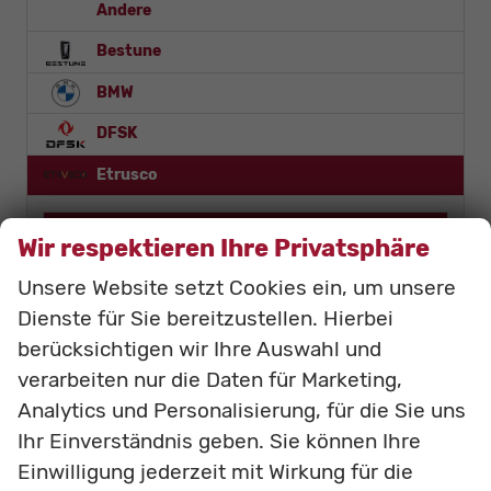
Andere
Bestune
BMW
DFSK
Etrusco
Alkoven
Wir respektieren Ihre Privatsphäre
Campervan
Unsere Website setzt Cookies ein, um unsere
Integriert
Teilintegriert
Dienste für Sie bereitzustellen. Hierbei
Van
berücksichtigen wir Ihre Auswahl und
verarbeiten nur die Daten für Marketing,
Fiat
Analytics und Personalisierung, für die Sie uns
Foton
Ihr Einverständnis geben. Sie können Ihre
Einwilligung jederzeit mit Wirkung für die
Linktour