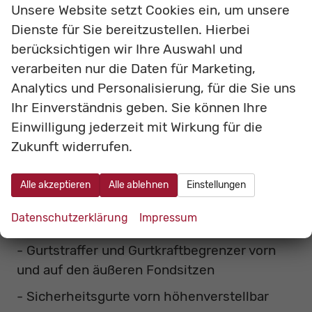
Unsere Website setzt Cookies ein, um unsere
- Akustisches Fahrzeug-Warnsystem (AVAS)
Dienste für Sie bereitzustellen. Hierbei
- Rückfahrkamera
berücksichtigen wir Ihre Auswahl und
verarbeiten nur die Daten für Marketing,
- Einparkhilfe vorn und hinten mit aktiver
Analytics und Personalisierung, für die Sie uns
Bremsunterstützung
Ihr Einverständnis geben. Sie können Ihre
- eCall (automatischer Notruf)
Einwilligung jederzeit mit Wirkung für die
- Airbags vorn für Fahrer und Beifahrer
Zukunft widerrufen.
- Knieairbag vorn für Fahrer
Alle akzeptieren
Alle ablehnen
Einstellungen
- Seitenairbags vorn
Datenschutzerklärung
Impressum
- Vorhangairbags vorn und hinten
- Gurtstraffer und Gurtkraftbegrenzer vorn
und auf den äußeren Fondsitzen
- Sicherheitsgurte vorn höhenverstellbar