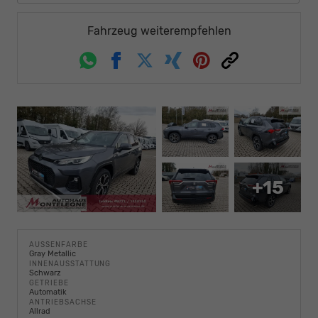
Fahrzeug weiterempfehlen
Whatsapp
Facebook
Twitter
Xing
Pinterest
Link
+15
AUSSENFARBE
Gray Metallic
INNENAUSSTATTUNG
Schwarz
GETRIEBE
Automatik
ANTRIEBSACHSE
Allrad