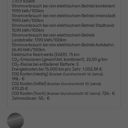
7,70 l/100km
Stromverbrauch bei rein elektrischem Betrieb kombiniert:
19,90 kWh/100km
Stromverbrauch bei rein elektrischem Betrieb Innenstadt:
19,90 kWh/100km
Stromverbrauch bei rein elektrischem Betrieb Stadtrand:
15,90 kWh/100km
Stromverbrauch bei rein elektrischem Betrieb
Landstraße:
17,90 kWh/100km
Stromverbrauch bei rein elektrischem Betrieb Autobahn:
26,40 kWh/100km
Elektrische Reichweite (EAER):
75 km
CO
-Emissionen (gewichtet, kombiniert):
22,00 g/km
2
CO
-Klasse bei entladener Batterie:
E
2
Energiekosten bei 15.000 km pro Jahr:
1.052,34 €
CO2 Kosten (niedrig)
:
(Kosten Durchschnitt 10 Jahre)
198,- €
CO2 Kosten (mittel)
:
(Kosten Durchschnitt 10 Jahre)
470,25 €
CO2 Kosten (hoch)
:
726,- €
(Kosten Durchschnitt 10 Jahre)
Jahressteuer:
50,- €