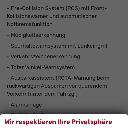
- Pre-Collision System (PCS) mit Front-
Kollisionswarner und automatischer
Notbremsfunktion
- Müdigkeitserkennung
- Spurhaltewarnsystem mit Lenkeingriff
- Verkehrszeichenerkennung
- Toter Winkel-Warnsystem
- Ausparkassistent (RCTA-Warnung beim
rückwärtigen Ausparken vor querendem
Verkehr hinter dem Fahrzg.)
- Alarmanlage
- Elektrische Parkbremse
Wir respektieren Ihre Privatsphäre
- Berganfahrhilfe