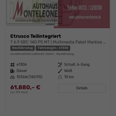
Etrusco Teilintegriert
T 6.9 SBC 140 PS MT | Multimedia Paket Markise Alufelgen
Neufahrzeug
Fahrzeugnr.: e1306
unverbindliche Lieferzeit: Sofort
Neufahrzeug
Fahrzeugnr.
e1306
Getriebe
Schalt. 6-Gang
Kraftstoff
Diesel
Außenfarbe
Weiß
Leistung
103 kW (140 PS)
Kilometerstand
10 km
61.880,– €
Details
incl. 19% MwSt.