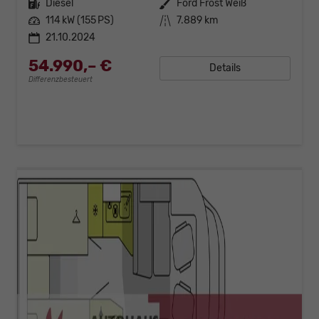
Kraftstoff
Diesel
Außenfarbe
Ford Frost Weiß
Leistung
114 kW (155 PS)
Kilometerstand
7.889 km
21.10.2024
54.990,– €
Details
Differenzbesteuert