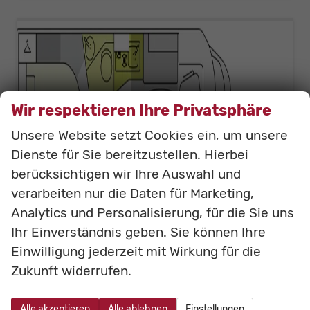
Wir respektieren Ihre Privatsphäre
Unsere Website setzt Cookies ein, um unsere
Dienste für Sie bereitzustellen. Hierbei
berücksichtigen wir Ihre Auswahl und
verarbeiten nur die Daten für Marketing,
Analytics und Personalisierung, für die Sie uns
Ihr Einverständnis geben. Sie können Ihre
Etrusco Teilintegriert
Einwilligung jederzeit mit Wirkung für die
T 7.4 QBC 140 PS MT
Zukunft widerrufen.
Neufahrzeug
Fahrzeugnr.: bT7.4QBC
unverbindliche Lieferzeit:
6 Monate
Neufahrzeug
Alle akzeptieren
Alle ablehnen
Einstellungen