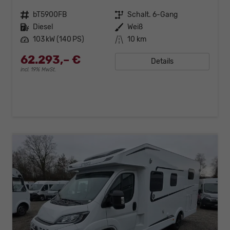
Fahrzeugnr.
bT5900FB
Getriebe
Schalt. 6-Gang
Kraftstoff
Diesel
Außenfarbe
Weiß
Leistung
103 kW (140 PS)
Kilometerstand
10 km
62.293,– €
Details
incl. 19% MwSt.