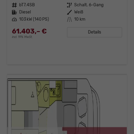
Fahrzeugnr.
bT7.4SB
Getriebe
Schalt. 6-Gang
Kraftstoff
Diesel
Außenfarbe
Weiß
Leistung
103 kW (140 PS)
Kilometerstand
10 km
61.403,– €
Details
incl. 19% MwSt.