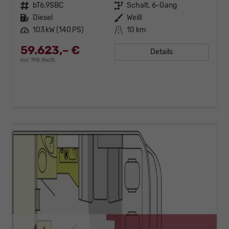
Fahrzeugnr.
bT6.9SBC
Getriebe
Schalt. 6-Gang
Kraftstoff
Diesel
Außenfarbe
Weiß
Leistung
103 kW (140 PS)
Kilometerstand
10 km
59.623,– €
Details
incl. 19% MwSt.