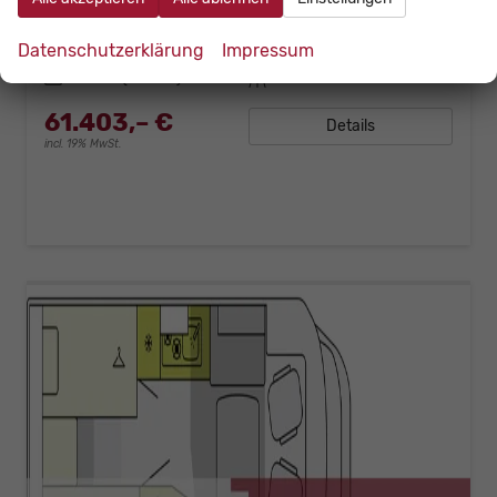
Fahrzeugnr.
bT7.4QBC
Getriebe
Schalt. 6-Gang
Datenschutzerklärung
Impressum
Kraftstoff
Diesel
Außenfarbe
Weiß
Leistung
103 kW (140 PS)
Kilometerstand
10 km
61.403,– €
Details
incl. 19% MwSt.