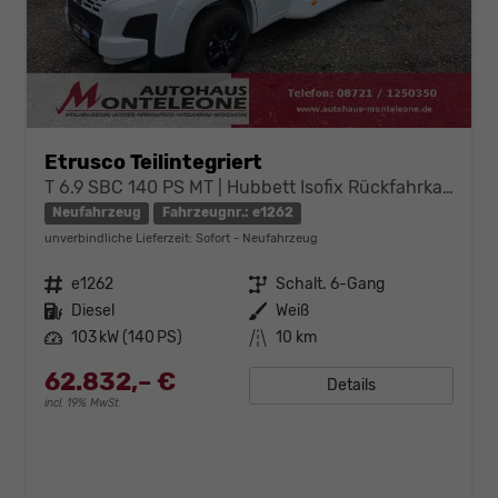
Etrusco Teilintegriert
T 6.9 SBC 140 PS MT | Hubbett Isofix Rückfahrkamera Sofort verfügbar
Neufahrzeug
Fahrzeugnr.: e1262
unverbindliche Lieferzeit: Sofort
Neufahrzeug
Fahrzeugnr.
e1262
Getriebe
Schalt. 6-Gang
Kraftstoff
Diesel
Außenfarbe
Weiß
Leistung
103 kW (140 PS)
Kilometerstand
10 km
62.832,– €
Details
incl. 19% MwSt.