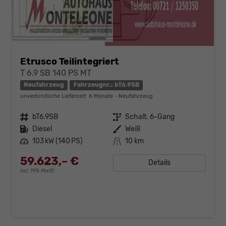
Etrusco Teilintegriert
T 6.9 SB 140 PS MT
Neufahrzeug
Fahrzeugnr.: bT6.9SB
unverbindliche Lieferzeit:
6 Monate
Neufahrzeug
Fahrzeugnr.
bT6.9SB
Getriebe
Schalt. 6-Gang
Kraftstoff
Diesel
Außenfarbe
Weiß
Leistung
103 kW (140 PS)
Kilometerstand
10 km
59.623,– €
Details
incl. 19% MwSt.