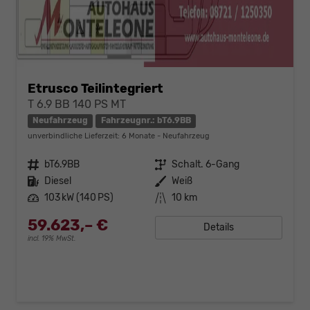
Etrusco Teilintegriert
T 6.9 BB 140 PS MT
Neufahrzeug
Fahrzeugnr.: bT6.9BB
unverbindliche Lieferzeit:
6 Monate
Neufahrzeug
Fahrzeugnr.
bT6.9BB
Getriebe
Schalt. 6-Gang
Kraftstoff
Diesel
Außenfarbe
Weiß
Leistung
103 kW (140 PS)
Kilometerstand
10 km
59.623,– €
Details
incl. 19% MwSt.