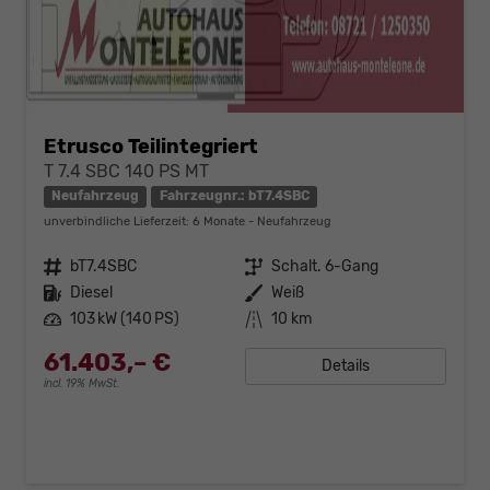
Etrusco Teilintegriert
T 7.4 SBC 140 PS MT
Neufahrzeug
Fahrzeugnr.: bT7.4SBC
unverbindliche Lieferzeit:
6 Monate
Neufahrzeug
Fahrzeugnr.
bT7.4SBC
Getriebe
Schalt. 6-Gang
Kraftstoff
Diesel
Außenfarbe
Weiß
Leistung
103 kW (140 PS)
Kilometerstand
10 km
61.403,– €
Details
incl. 19% MwSt.