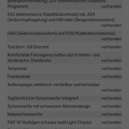
Bremskraftverteilung), ESP (elektronisches Stabilitäts-
Programm)
vorhanden
ESC (elektronische Stabilitätskontrolle) inkl. ASR
(Antischlupfregelung) und Hillholder (Berganfahrassistent)
vorhanden
CWA (Seitenwindassistent) und PCB (Multikollisionsbremse)
vorhanden
Traction+, Hill Descent
vorhanden
Komfortable Fahreigenschaften durch Hinter- und
Vorderachs-Stabilisator
vorhanden
Tempomat
vorhanden
Frontantrieb
vorhanden
Außenspiegel, elektrisch verstellbar und beheizbar
vorhanden
Tagfahrlicht im Scheinwerfer integriert
vorhanden
Scheinwerfer mit schwarzem Rahmendesign
vorhanden
Nebelscheinwerfer
vorhanden
FIAT 16" Alufelgen schwarz matt Light Chassis
vorhanden