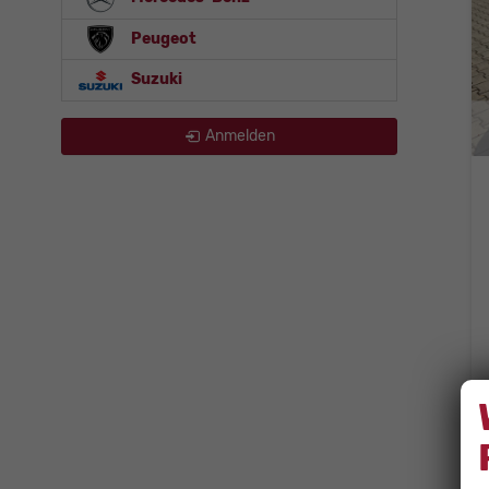
Peugeot
Suzuki
Anmelden