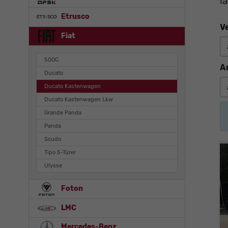
l
Etrusco
V
Fiat
500C
A
Ducato
Ducato Kastenwagen
Ducato Kastenwagen Lkw
Grande Panda
Panda
Scudo
Tipo 5-Türer
Ulysse
Foton
LMC
Mercedes-Benz