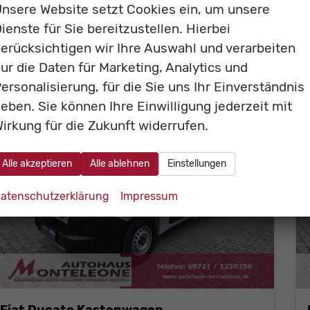
Verbrauch kombiniert:
10,10 l/100km
nsere Website setzt Cookies ein, um unsere
CO
-Emissionen:
266,00 g/km
2
ienste für Sie bereitzustellen. Hierbei
erücksichtigen wir Ihre Auswahl und verarbeiten
ur die Daten für Marketing, Analytics und
ersonalisierung, für die Sie uns Ihr Einverständnis
eben. Sie können Ihre Einwilligung jederzeit mit
irkung für die Zukunft widerrufen.
Alle akzeptieren
Alle ablehnen
Einstellungen
atenschutzerklärung
Impressum
Fiat Ducato Kastenwagen