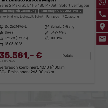
Serie 2 Maxi 35 L4H3 180 M-Jet | Sofort verfügbar
Fahrzeug mit Zulassung
Fahrzeugnr.: Du 2621496-L
unverbindliche Lieferzeit: Sofort
Fahrzeug mit Zulassung
Fahrzeugnr.
Du 2621496-L
Getriebe
Schalt. 6-Gang
Kraftstoff
Diesel
Außenfarbe
549- Weiß
Leistung
132 kW (179 PS)
Kilometerstand
100 km
15.05.2026
35.581,– €
Details
incl. 19% MwSt.
Verbrauch kombiniert:
10,10 l/100km
CO
-Emissionen:
266,00 g/km
2