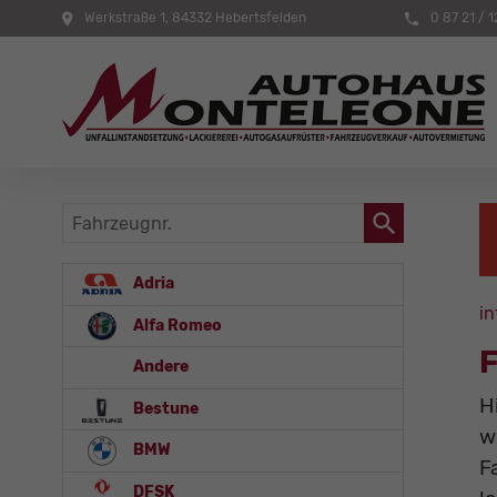
Werkstraße 1, 84332 Hebertsfelden
0 87 21 / 1
Fahrzeugnr.
Adria
in
Alfa Romeo
F
Andere
H
Bestune
w
BMW
F
DFSK