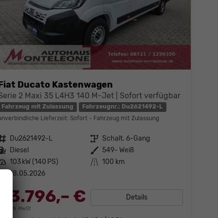
Fiat Ducato Kastenwagen
Serie 2 Maxi 35 L4H3 140 M-Jet | Sofort verfügbar
Fahrzeug mit Zulassung
Fahrzeugnr.: Du2621492-L
unverbindliche Lieferzeit: Sofort
Fahrzeug mit Zulassung
Fahrzeugnr.
Du2621492-L
Getriebe
Schalt. 6-Gang
Kraftstoff
Diesel
Außenfarbe
549- Weiß
Leistung
103 kW (140 PS)
Kilometerstand
100 km
18.05.2026
33.796,– €
Details
incl. 19% MwSt.