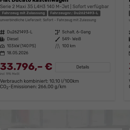
Serie 2 Maxi 35 L4H3 140 M-Jet | Sofort verfügbar
Fahrzeug mit Zulassung
Fahrzeugnr.: Du2621493-L
unverbindliche Lieferzeit: Sofort
Fahrzeug mit Zulassung
Fahrzeugnr.
Du2621493-L
Getriebe
Schalt. 6-Gang
Kraftstoff
Diesel
Außenfarbe
549- Weiß
Leistung
103 kW (140 PS)
Kilometerstand
100 km
18.05.2026
33.796,– €
Details
incl. 19% MwSt.
Verbrauch kombiniert:
10,10 l/100km
CO
-Emissionen:
266,00 g/km
2