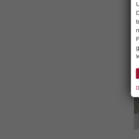
U
D
b
n
P
g
W
D