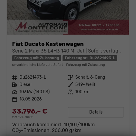
Fiat Ducato Kastenwagen
Serie 2 Maxi 35 L4H3 140 M-Jet | Sofort verfügbar
Fahrzeug mit Zulassung
Fahrzeugnr.: Du2621493-L
unverbindliche Lieferzeit: Sofort
Fahrzeug mit Zulassung
Fahrzeugnr.
Du2621493-L
Getriebe
Schalt. 6-Gang
Kraftstoff
Diesel
Außenfarbe
549- Weiß
Leistung
103 kW (140 PS)
Kilometerstand
100 km
18.05.2026
33.796,– €
Details
incl. 19% MwSt.
Verbrauch kombiniert:
10,10 l/100km
CO
-Emissionen:
266,00 g/km
2