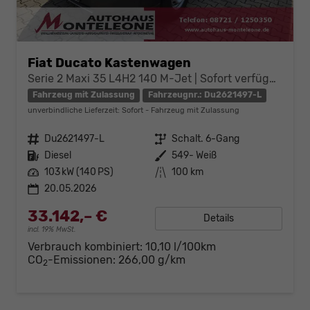
Fiat Ducato Kastenwagen
Serie 2 Maxi 35 L4H2 140 M-Jet | Sofort verfügbar
Fahrzeug mit Zulassung
Fahrzeugnr.: Du2621497-L
unverbindliche Lieferzeit: Sofort
Fahrzeug mit Zulassung
Fahrzeugnr.
Du2621497-L
Getriebe
Schalt. 6-Gang
Kraftstoff
Diesel
Außenfarbe
549- Weiß
Leistung
103 kW (140 PS)
Kilometerstand
100 km
20.05.2026
33.142,– €
Details
incl. 19% MwSt.
Verbrauch kombiniert:
10,10 l/100km
CO
-Emissionen:
266,00 g/km
2