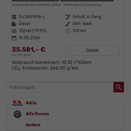
unverbindliche Lieferzeit: Sofort
Fahrzeug mit Zulassung
Fahrzeugnr.
Du 2621496-L
Getriebe
Schalt. 6-Gang
Kraftstoff
Diesel
Außenfarbe
549- Weiß
Leistung
132 kW (179 PS)
Kilometerstand
100 km
15.05.2026
35.581,– €
Details
incl. 19% MwSt.
Verbrauch kombiniert:
10,10 l/100km
CO
-Emissionen:
266,00 g/km
2
Fahrzeugnr.
Adria
Alfa Romeo
Andere