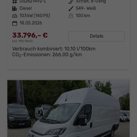
Fahrzeugnr.
Du2621492-L
Getriebe
Schalt. 6-Gang
Kraftstoff
Diesel
Außenfarbe
549- Weiß
Leistung
103 kW (140 PS)
Kilometerstand
100 km
18.05.2026
33.796,– €
Details
incl. 19% MwSt.
Verbrauch kombiniert:
10,10 l/100km
CO
-Emissionen:
266,00 g/km
2