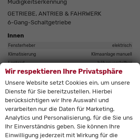
Müdigkeitserkennung
GETRIEBE, ANTRIEB & FAHRWERK
6-Gang-Schaltgetriebe
Innen
Fensterheber
elektrisch
Klimatisierung
Klimaanlage manuell
Lenkrad
höhenverstellbar
Wir respektieren Ihre Privatsphäre
Infotainment & Kommunikation
Unsere Website setzt Cookies ein, um unsere
Audioanlage
Radiovorbereitung
Dienste für Sie bereitzustellen. Hierbei
Außentemperaturanzeige
vorhanden
berücksichtigen wir Ihre Auswahl und
Bordcomputer
vorhanden
verarbeiten nur die Daten für Marketing,
Analytics und Personalisierung, für die Sie uns
Sicherheit & Assistenz
Ihr Einverständnis geben. Sie können Ihre
Einwilligung jederzeit mit Wirkung für die
Airbags