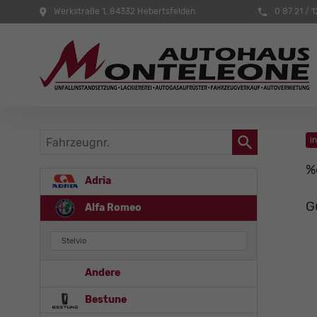
Werkstraße 1, 84332 Hebertsfelden
0 87 21 / 1
Fahrzeugnr.
i
%
Adria
G
Alfa Romeo
Stelvio
Andere
Bestune