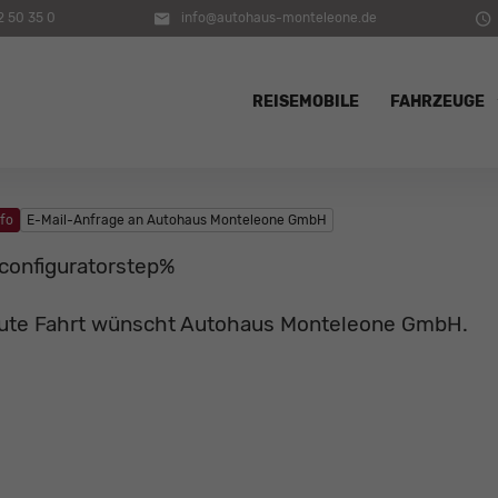
2 50 35 0
info@autohaus-monteleone.de
REISEMOBILE
FAHRZEUGE
nfo
E-Mail-Anfrage an Autohaus Monteleone GmbH
configuratorstep%
ute Fahrt wünscht Autohaus Monteleone GmbH.