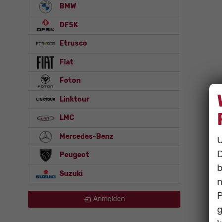
BMW
DFSK
Etrusco
Fiat
Foton
Linktour
LMC
Mercedes-Benz
U
D
Peugeot
b
Suzuki
n
P
Anmelden
g