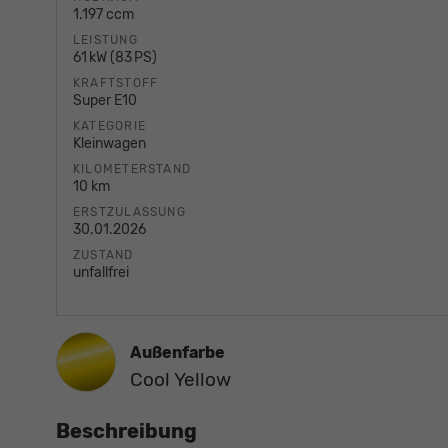
1.197 ccm
LEISTUNG
61 kW (83 PS)
KRAFTSTOFF
Super E10
KATEGORIE
Kleinwagen
KILOMETERSTAND
10 km
ERSTZULASSUNG
30.01.2026
ZUSTAND
unfallfrei
Außenfarbe
Cool Yellow
Beschreibung