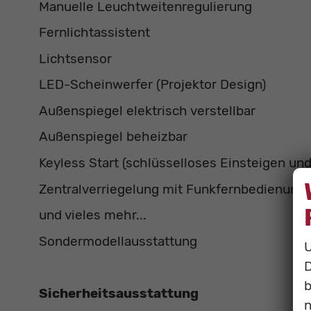
Manuelle Leuchtweitenregulierung
Fernlichtassistent
Lichtsensor
LED-Scheinwerfer (Projektor Design)
Außenspiegel elektrisch verstellbar
Außenspiegel beheizbar
Keyless Start (schlüsselloses Einsteigen und
Zentralverriegelung mit Funkfernbedienung
und vieles mehr...
Sondermodellausstattung
U
D
b
Sicherheitsausstattung
n