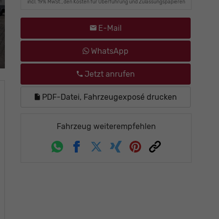
incl. 19% MwSt., den Kosten für Überführung und Zulassungspapieren
E-Mail
WhatsApp
Jetzt anrufen
PDF-Datei, Fahrzeugexposé drucken
Fahrzeug weiterempfehlen
Whatsapp
Facebook
Twitter
Xing
Pinterest
Link