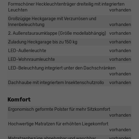
Formschöner Heckleuchtenträger dreiteilig mit integrierten
Leuchten
vorhanden
Großzügige Heckgarage mit Verzurrösen und
Innenbeleuchtung
vorhanden
2. Außenstauraumklappe (Größe modellabhängig)
vorhanden
Zuladung Heckgarage bis zu 150 kg
vorhanden
LED-Außenleuchte
vorhanden
LED-Wohnraumleuchte
vorhanden
LED-Beleuchtung integriert unter den Dachschränken
vorhanden
Dachhaube mit integriertem Insektenschutzrollo
vorhanden
Komfort
Ergonomisch geformte Polster für mehr Sitzkomfort
vorhanden
Hochwertige Matratzen für erhöhten Liegekomfort
vorhanden
Matratzenbezüge abnehmbar und waschbar
vorhanden