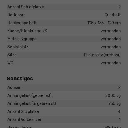
Anzahl Schlafplätze
2
Bettenart
Querbett
Heckdoppelbett
195 x 135 - 120 cm
Küche/Stehküche KS
vorhanden
Mittelsitzgruppe
vorhanden
Schlafplatz
vorhanden
Sitze
Pilotensitz (drehbar)
WC
vorhanden
Sonstiges
Achsen
2
Anhängelast (gebremst)
2000 kg
Anhängelast (ungebremst)
750 kg
Anzahl Sitzplätze
4
Anzahl Vorbesitzer
1
Gesamtlänge
5990 mm