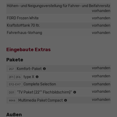
Höhen- und Neigungsverstellung für Fahrer- und Beifahrersitz
vorhanden
FORD Frozen White
vorhanden
Kraftstofftank 70 ltr.
vorhanden
Fahrerhaus-Vorhang
vorhanden
Eingebaute Extras
Pakete
Complete
vorhanden
Komfort-Paket
2G7
Selection
Complete
vorhanden
type X
2F1 | 2F6
Selection
Complete Selection
vorhanden
EF2-EH7
Complete
vorhanden
"TV Paket (22"" Flachbildschirm)"
D01
Selection
Complete
vorhanden
Multimedia Paket Compact
MM4
Selection
Außen