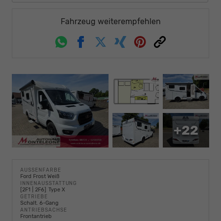
Fahrzeug weiterempfehlen
Whatsapp
Facebook
Twitter
Xing
Pinterest
Link
+22
AUSSENFARBE
Ford Frost Weiß
INNENAUSSTATTUNG
2F1 | 2F6
Type X
GETRIEBE
Schalt. 6-Gang
ANTRIEBSACHSE
Frontantrieb