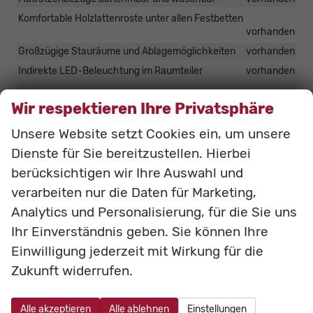
Komfortable Holzlattenroste unter allen Festbetten
vorhanden
Großzügige Stauräume und Ablagemöglichkeiten
vorhanden
Indirekte LED-Beleuchtung im Raumteiler
vorhanden
Wir respektieren Ihre Privatsphäre
Technik, Heizung & Klimatisierung
Leistungsstarke, wartungsfreie Aufbaubatterie (95 Ah)
Unsere Website setzt Cookies ein, um unsere
vorhanden
Dienste für Sie bereitzustellen. Hierbei
Bord-Control-Panel
vorhanden
berücksichtigen wir Ihre Auswahl und
Elektrischer Ladeautomat für Aufbau- und Fahrzeugbatterie
verarbeiten nur die Daten für Marketing,
12 V | 18 A
vorhanden
Analytics und Personalisierung, für die Sie uns
CEE-Außenanschluss für 230 V mit Sicherungsautomat
Ihr Einverständnis geben. Sie können Ihre
vorhanden
Einwilligung jederzeit mit Wirkung für die
FI-Schutzschalter
vorhanden
Zukunft widerrufen.
USB-Steckdosen
vorhanden
Stauraum für 2 Gasflaschen mit max. 11 kg Füllgewicht
vorhanden
Alle akzeptieren
Alle ablehnen
Einstellungen