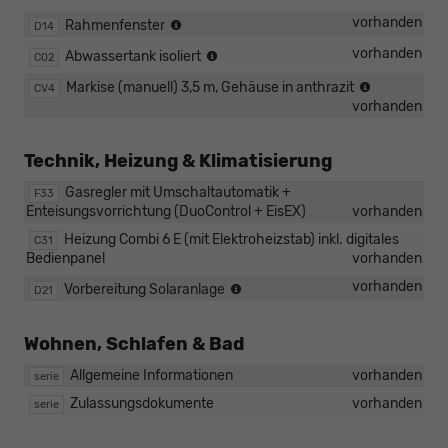
Complete
vorhanden
Rahmenfenster
D14
Selection
Complete
vorhanden
Abwassertank isoliert
C02
Selection
Complete
Markise (manuell) 3,5 m, Gehäuse in anthrazit
CV4
Selection
vorhanden
Technik, Heizung & Klimatisierung
Gasregler mit Umschaltautomatik +
F33
Enteisungsvorrichtung (DuoControl + EisEX)
vorhanden
Heizung Combi 6 E (mit Elektroheizstab) inkl. digitales
C31
Bedienpanel
vorhanden
Complete
vorhanden
Vorbereitung Solaranlage
D21
Selection
Wohnen, Schlafen & Bad
Allgemeine Informationen
vorhanden
serie
Zulassungsdokumente
vorhanden
serie