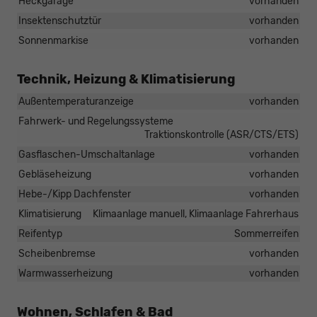
Heckgarage
vorhanden
Insektenschutztür
vorhanden
Sonnenmarkise
vorhanden
Technik, Heizung & Klimatisierung
Außentemperaturanzeige
vorhanden
Fahrwerk- und Regelungssysteme
Traktionskontrolle (ASR/CTS/ETS)
Gasflaschen-Umschaltanlage
vorhanden
Gebläseheizung
vorhanden
Hebe-/Kipp Dachfenster
vorhanden
Klimatisierung
Klimaanlage manuell, Klimaanlage Fahrerhaus
Reifentyp
Sommerreifen
Scheibenbremse
vorhanden
Warmwasserheizung
vorhanden
Wohnen, Schlafen & Bad