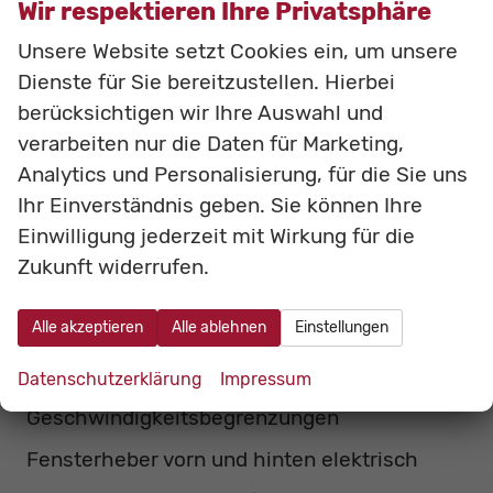
Wir respektieren Ihre Privatsphäre
Haltegriff (Beifahrerseite vorne)
Unsere Website setzt Cookies ein, um unsere
Sonnenblende vorn mit Schminkspiegel
Dienste für Sie bereitzustellen. Hierbei
(Fahrerseite)
berücksichtigen wir Ihre Auswahl und
Mittelkonsole mit Ablagefach und
verarbeiten nur die Daten für Marketing,
Getränkehaltern
Analytics und Personalisierung, für die Sie uns
Lenkrad höhen- und längsverstellbar
Ihr Einverständnis geben. Sie können Ihre
Einwilligung jederzeit mit Wirkung für die
Rücksitzlehne im Verhältnis 60:40, separat
Zukunft widerrufen.
umklappbar
Polsterung schwarz
Alle akzeptieren
Alle ablehnen
Einstellungen
Adaptiver Tempomat (ACC) mit
Datenschutzerklärung
Impressum
Berücksichtigung erkannter
Geschwindigkeitsbegrenzungen
Fensterheber vorn und hinten elektrisch