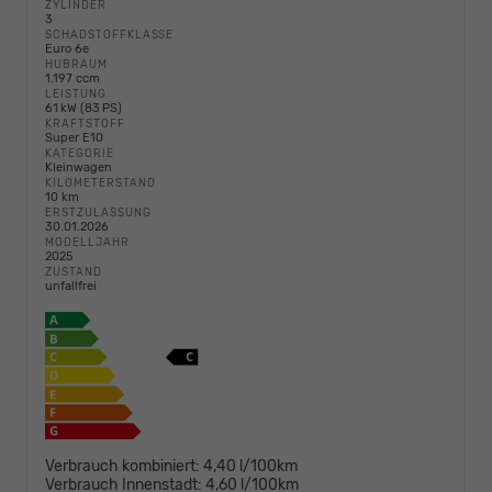
ZYLINDER
3
SCHADSTOFFKLASSE
Euro 6e
HUBRAUM
1.197 ccm
LEISTUNG
61 kW (83 PS)
KRAFTSTOFF
Super E10
KATEGORIE
Kleinwagen
KILOMETERSTAND
10 km
ERSTZULASSUNG
30.01.2026
MODELLJAHR
2025
ZUSTAND
unfallfrei
Verbrauch kombiniert:
4,40 l/100km
Verbrauch Innenstadt:
4,60 l/100km