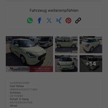
Fahrzeug weiterempfehlen
Whatsapp
Facebook
Twitter
Xing
Pinterest
Link
+14
AUSSENFARBE
Cool Yellow
INNENAUSSTATTUNG
Schwarz
GETRIEBE
Schalt. 5-Gang
ANTRIEBSACHSE
Allrad