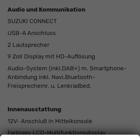
Audio und Kommunikation
SUZUKI CONNECT
USB-A Anschluss
2 Lautsprecher
9 Zoll Display mit HD-Auflösung
Audio-System (inkl.DAB+) m. Smartphone-
Anbindung inkl. Navi,Bluetooth-
Freisprecheinr. u. Lenkradbed.
Innenausstattung
12V- Anschluß in Mittelkonsole
Farbiges LCD-Multifunktionsdisplay