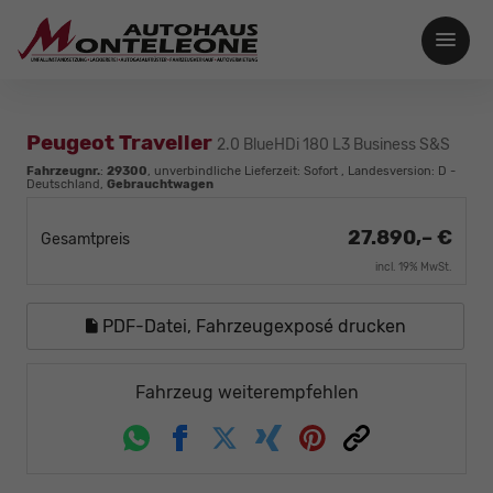
Peugeot Traveller
2.0 BlueHDi 180 L3 Business S&S
Fahrzeugnr.
:
29300
, unverbindliche Lieferzeit: Sofort , Landesversion: D -
Deutschland,
Gebrauchtwagen
27.890,– €
Gesamtpreis
incl. 19% MwSt.
PDF-Datei, Fahrzeugexposé drucken
Fahrzeug weiterempfehlen
Whatsapp
Facebook
Twitter
Xing
Pinterest
Link