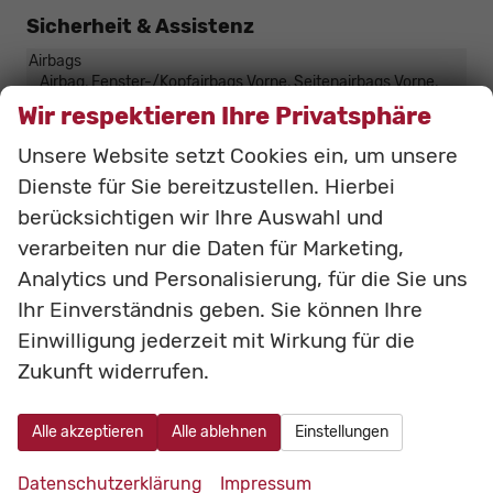
Sicherheit & Assistenz
Airbags
Airbag, Fenster-/Kopfairbags Vorne, Seitenairbags Vorne,
Beifahrerairbag
Wir respektieren Ihre Privatsphäre
Assistenzsysteme
Unsere Website setzt Cookies ein, um unsere
Regensensor, Tempomat, Notbremsassistent (City-Safety),
Berganfahrassistent, Spurhalteassistent,
Dienste für Sie bereitzustellen. Hierbei
Abstandstempomat adaptiv (ACC),
berücksichtigen wir Ihre Auswahl und
Verkehrzeichenerkennung, Toter-Winkel-Assistent,
Müdigkeitserkennungs-Sensor, Abstandswarner
verarbeiten nur die Daten für Marketing,
Einparkhilfe
Analytics und Personalisierung, für die Sie uns
Park Distance Control vorne, Park Distance Control hinten,
Ihr Einverständnis geben. Sie können Ihre
Rückfahrkamera
Einwilligung jederzeit mit Wirkung für die
Innenspiegel automatisch abblendend
vorhanden
Zukunft widerrufen.
Lenkung
Servolenkung
Lichttechnik
Lichtsensor, Tagfahrlicht, Xenonscheinwerfer,
Alle akzeptieren
Alle ablehnen
Einstellungen
Fernlichtassistent, LED-Tagfahrlicht
Start/Stop-Automatik
vorhanden
Datenschutzerklärung
Impressum