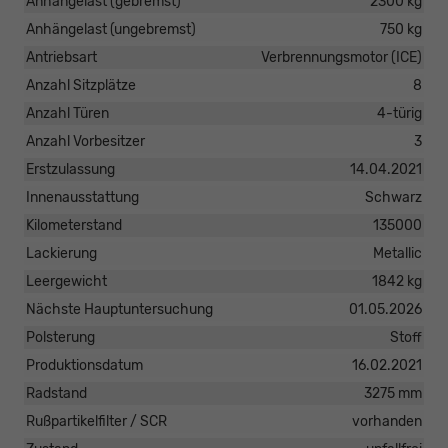
Anhängelast (gebremst)
2300 kg
Anhängelast (ungebremst)
750 kg
Antriebsart
Verbrennungsmotor (ICE)
Anzahl Sitzplätze
8
Anzahl Türen
4-türig
Anzahl Vorbesitzer
3
Erstzulassung
14.04.2021
Innenausstattung
Schwarz
Kilometerstand
135000
Lackierung
Metallic
Leergewicht
1842 kg
Nächste Hauptuntersuchung
01.05.2026
Polsterung
Stoff
Produktionsdatum
16.02.2021
Radstand
3275 mm
Rußpartikelfilter / SCR
vorhanden