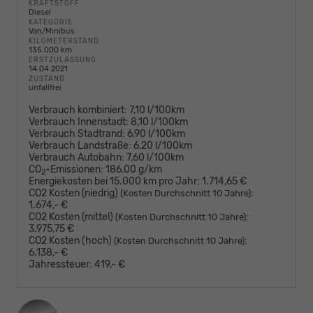
KRAFTSTOFF
Diesel
KATEGORIE
Van/Minibus
KILOMETERSTAND
135.000 km
ERSTZULASSUNG
14.04.2021
ZUSTAND
unfallfrei
Verbrauch kombiniert:
7,10 l/100km
Verbrauch Innenstadt:
8,10 l/100km
Verbrauch Stadtrand:
6,90 l/100km
Verbrauch Landstraße:
6,20 l/100km
Verbrauch Autobahn:
7,60 l/100km
CO
-Emissionen:
186,00 g/km
2
Energiekosten bei 15.000 km pro Jahr:
1.714,65 €
CO2 Kosten (niedrig)
:
(Kosten Durchschnitt 10 Jahre)
1.674,- €
CO2 Kosten (mittel)
:
(Kosten Durchschnitt 10 Jahre)
3.975,75 €
CO2 Kosten (hoch)
:
(Kosten Durchschnitt 10 Jahre)
6.138,- €
Jahressteuer:
419,- €