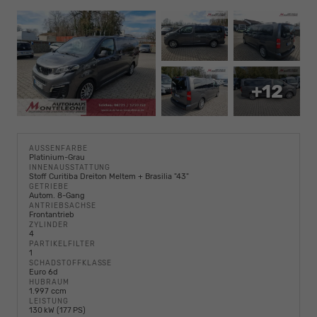
+12
AUSSENFARBE
Platinium-Grau
INNENAUSSTATTUNG
Stoff Curitiba Dreiton Meltem + Brasilia "43"
GETRIEBE
Autom. 8-Gang
ANTRIEBSACHSE
Frontantrieb
ZYLINDER
4
PARTIKELFILTER
1
SCHADSTOFFKLASSE
Euro 6d
HUBRAUM
1.997 ccm
LEISTUNG
130 kW (177 PS)