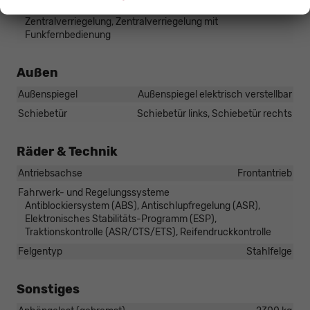
Zentralverriegelung
Zentralverriegelung, Zentralverriegelung mit
Funkfernbedienung
Außen
Außenspiegel
Außenspiegel elektrisch verstellbar
Schiebetür
Schiebetür links, Schiebetür rechts
Räder & Technik
Antriebsachse
Frontantrieb
Fahrwerk- und Regelungssysteme
Antiblockiersystem (ABS), Antischlupfregelung (ASR),
Elektronisches Stabilitäts-Programm (ESP),
Traktionskontrolle (ASR/CTS/ETS), Reifendruckkontrolle
Felgentyp
Stahlfelge
Sonstiges