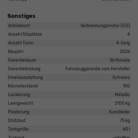
Sonstiges
Antriebsart
Verbrennungsmotor (ICE)
Anzahl Sitzplätze
4
Anzahl Türen
4-türig
Baujahr
2026
Garantiedauer
36 Monate
Garantieleistung
Fahrzeuggarantie vom Hersteller
Innenausstattung
Schwarz
Kilometerstand
100
Lackierung
Metallic
Leergewicht
2100 kg
Polsterung
Kunstleder
Stützlast
75 kg
Tankgröße
60 l
Zustand
unfallfrei