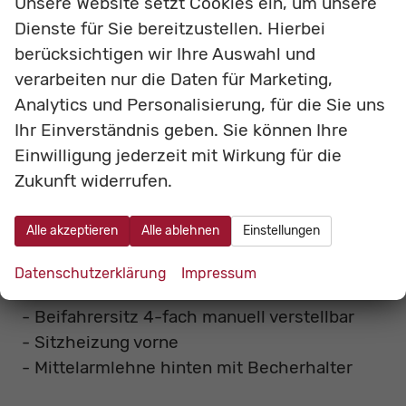
Unsere Website setzt Cookies ein, um unsere
- Multifunktionslenkrad
Dienste für Sie bereitzustellen. Hierbei
- Mittelarmlehne vorne mit Ablagefach
berücksichtigen wir Ihre Auswahl und
- Becherhalter vorne
verarbeiten nur die Daten für Marketing,
- Sonnenblenden mit Kosmetikspiegeln
Analytics und Personalisierung, für die Sie uns
- Brillenfach
Ihr Einverständnis geben. Sie können Ihre
- Zigarettenanzünder
Einwilligung jederzeit mit Wirkung für die
- Aschenbecher
Zukunft widerrufen.
- Ambientebeleuchtung
- 12V-Outlet
Alle akzeptieren
Alle ablehnen
Einstellungen
- 3x USB- Anschluss
- Elektrische Fensterheber vorne/hinten
Datenschutzerklärung
Impressum
- Fahrersitz 6-fach elektrisch verstellbar
- Beifahrersitz 4-fach manuell verstellbar
- Sitzheizung vorne
- Mittelarmlehne hinten mit Becherhalter