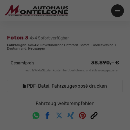
Foton 3
4x4 Sofort verfügbar
Fahrzeugnr.
:
56542
, unverbindliche Lieferzeit: Sofort , Landesversion: D -
Deutschland,
Neuwagen
38.890,– €
Gesamtpreis
incl. 19% MwSt., den Kosten für Überführung und Zulassungspapieren
PDF-Datei, Fahrzeugexposé drucken
Fahrzeug weiterempfehlen
Whatsapp
Facebook
Twitter
Xing
Pinterest
Link