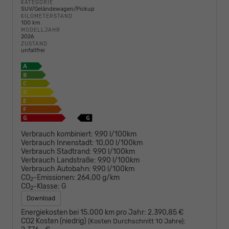
KATEGORIE
SUV/Geländewagen/Pickup
KILOMETERSTAND
100 km
MODELLJAHR
2026
ZUSTAND
unfallfrei
Verbrauch kombiniert:
9,90 l/100km
Verbrauch Innenstadt:
10,00 l/100km
Verbrauch Stadtrand:
9,90 l/100km
Verbrauch Landstraße:
9,90 l/100km
Verbrauch Autobahn:
9,90 l/100km
CO
-Emissionen:
264,00 g/km
2
CO
-Klasse:
G
2
Download
Energiekosten bei 15.000 km pro Jahr:
2.390,85 €
CO2 Kosten (niedrig)
:
(Kosten Durchschnitt 10 Jahre)