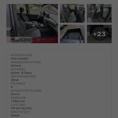
+23
AUSSENFARBE
Grau metallic
INNENAUSSTATTUNG
Schwar
GETRIEBE
Autom. 8-Gang
ANTRIEBSACHSE
Allrad
ZYLINDER
4
SCHADSTOFFKLASSE
Euro 6
HUBRAUM
1.968 ccm
LEISTUNG
119 kW (162 PS)
KRAFTSTOFF
Diesel