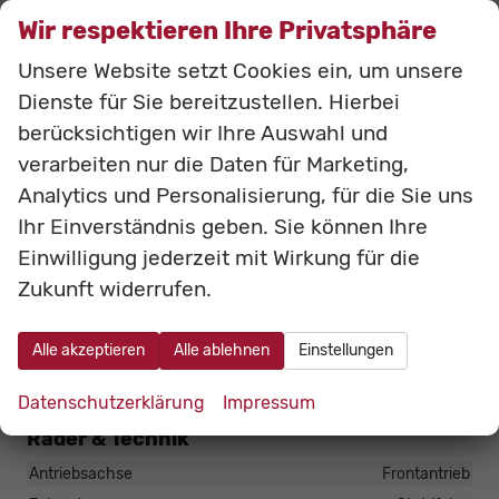
Lichttechnik
Nebelscheinwerfer, LED-Tagfahrlicht
Wir respektieren Ihre Privatsphäre
Pannenhilfe
Pannenkit
Unsere Website setzt Cookies ein, um unsere
Start/Stop-Automatik
vorhanden
Dienste für Sie bereitzustellen. Hierbei
Zentralverriegelung
Schlüssellose Zentralverriegelung (Keyless Go)
berücksichtigen wir Ihre Auswahl und
verarbeiten nur die Daten für Marketing,
Außen
Analytics und Personalisierung, für die Sie uns
Außenspiegel
Ihr Einverständnis geben. Sie können Ihre
Außenspiegel beheizbar, Außenspiegel elektrisch verstellbar
Einwilligung jederzeit mit Wirkung für die
Hintertür (Art)
Heckklappe
Zukunft widerrufen.
Scheiben, Verglasung
Getönte Scheiben
Schiebetür
Alle akzeptieren
Alle ablehnen
Einstellungen
Schiebetür links, Schiebetür rechts, Schiebetüren
(elektrisch), Schiebetüren beidseitig
Datenschutzerklärung
Impressum
Räder & Technik
Antriebsachse
Frontantrieb