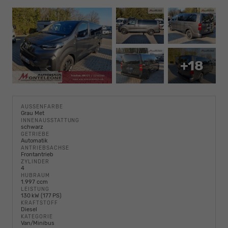
+18
AUSSENFARBE
Grau Met
INNENAUSSTATTUNG
schwarz
GETRIEBE
Automatik
ANTRIEBSACHSE
Frontantrieb
ZYLINDER
4
HUBRAUM
1.997 ccm
LEISTUNG
130 kW (177 PS)
KRAFTSTOFF
Diesel
KATEGORIE
Van/Minibus