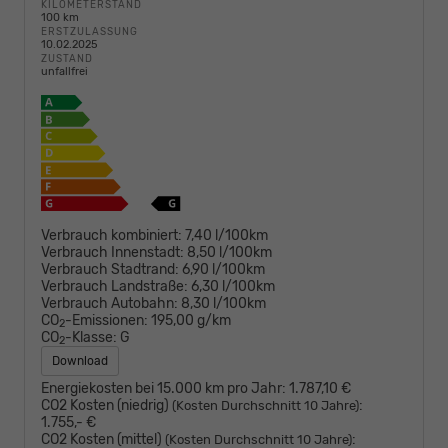
KILOMETERSTAND
100 km
ERSTZULASSUNG
10.02.2025
ZUSTAND
unfallfrei
Verbrauch kombiniert:
7,40 l/100km
Verbrauch Innenstadt:
8,50 l/100km
Verbrauch Stadtrand:
6,90 l/100km
Verbrauch Landstraße:
6,30 l/100km
Verbrauch Autobahn:
8,30 l/100km
CO
-Emissionen:
195,00 g/km
2
CO
-Klasse:
G
2
Download
Energiekosten bei 15.000 km pro Jahr:
1.787,10 €
CO2 Kosten (niedrig)
:
(Kosten Durchschnitt 10 Jahre)
1.755,- €
CO2 Kosten (mittel)
:
(Kosten Durchschnitt 10 Jahre)