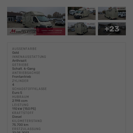
+23
AUSSENFARBE
Gold
INNENAUSSTATTUNG
Anthrazit
GETRIEBE
Schalt. 6-Gang
ANTRIEBSACHSE
Frontantrieb
ZYLINDER
4
SCHADSTOFFKLASSE
Euro 5
HUBRAUM
2.198 ccm
LEISTUNG
110 kW (150 PS)
KRAFTSTOFF
Diesel
KILOMETERSTAND
75.700 km
ERSTZULASSUNG
22.05.2013