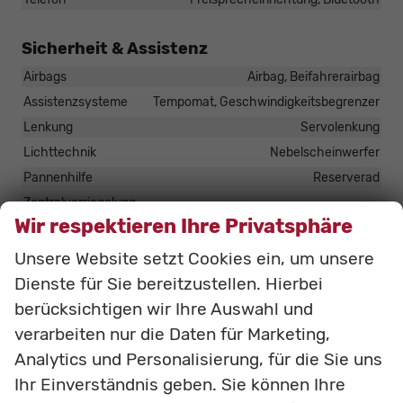
Sicherheit & Assistenz
Airbags
Airbag, Beifahrerairbag
Assistenzsysteme
Tempomat, Geschwindigkeitsbegrenzer
Lenkung
Servolenkung
Lichttechnik
Nebelscheinwerfer
Pannenhilfe
Reserverad
Zentralverriegelung
Zentralverriegelung, Zentralverriegelung mit
Wir respektieren Ihre Privatsphäre
Funkfernbedienung
Unsere Website setzt Cookies ein, um unsere
Zuglast AHK
2.5t
Dienste für Sie bereitzustellen. Hierbei
berücksichtigen wir Ihre Auswahl und
Außen
verarbeiten nur die Daten für Marketing,
Anhängerkupplung
Fest
Analytics und Personalisierung, für die Sie uns
Außenspiegel
Ihr Einverständnis geben. Sie können Ihre
Außenspiegel beheizbar, Außenspiegel elektrisch verstellbar